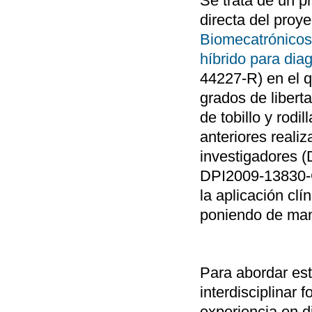
Se trata de un p
directa del proye
Biomecatrónicos.
híbrido para diag
44227-R) en el q
grados de liberta
de tobillo y rodi
anteriores reali
investigadores
DPI2009-13830-C
la aplicación clí
poniendo de mani
Para abordar est
interdisciplinar
experiencia en d