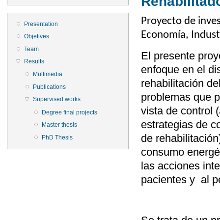
Rehabilitad
Proyecto de inves
Presentation
Economía, Indust
Objetives
Team
El presente proy
Results
enfoque en el di
Multimedia
rehabilitación d
Publications
problemas que p
Supervised works
vista de control 
Degree final projects
estrategias de c
Master thesis
de rehabilitación
PhD Thesis
consumo energét
las acciones int
pacientes y al pe