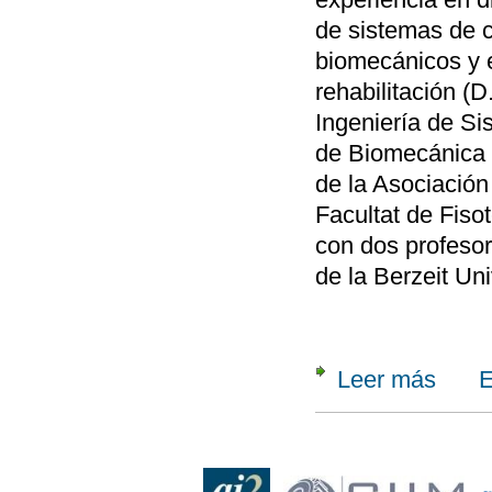
de sistemas de c
biomecánicos y e
rehabilitación (D
Ingeniería de Si
de Biomecánica 
de la Asociación
Facultat de Fiso
con dos profesor
de la Berzeit Uni
Leer más
E
sobre In
Reconfig